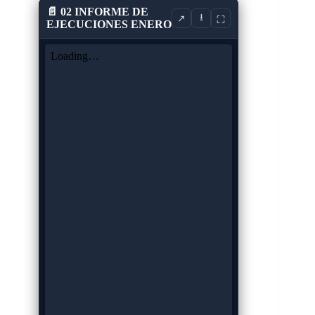
📄 02 INFORME DE
⭳
↗
⛶
EJECUCIONES ENERO