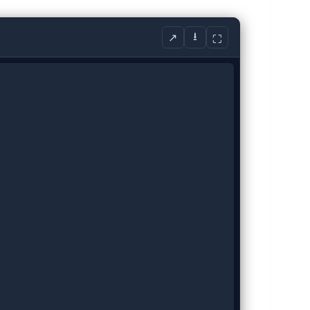
⭳
↗
⛶