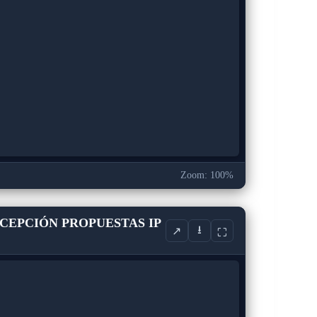
Zoom: 100%
ECEPCIÓN PROPUESTAS IP
⭳
↗
⛶