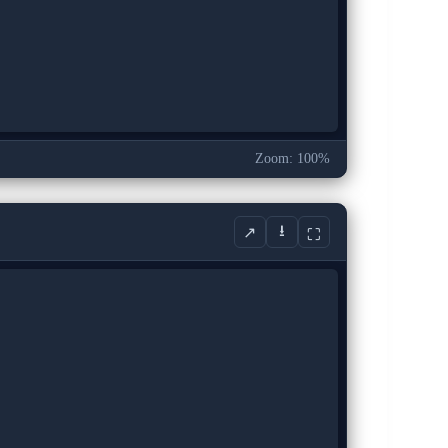
Zoom: 100%
⭳
↗
⛶