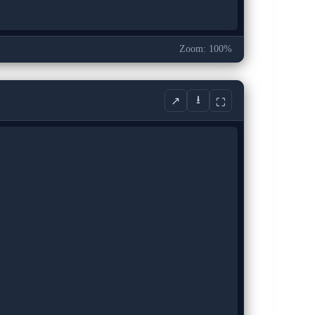
Zoom: 100%
⭳
↗
⛶