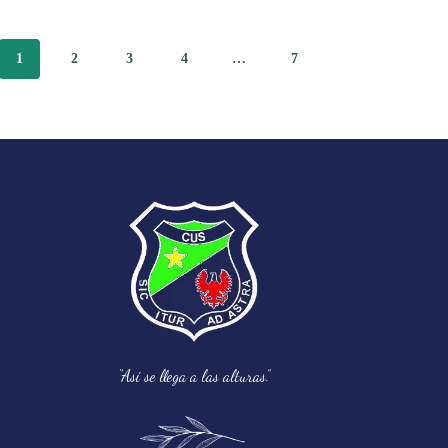
1
2
3
4
…
7
“Así se llega a las alturas.”