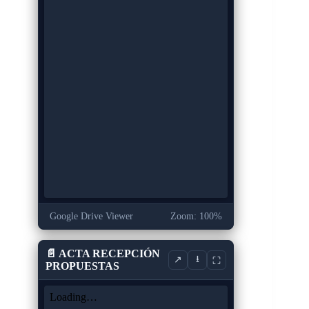
Google Drive Viewer
Zoom: 100%
📄 ACTA RECEPCIÓN
⭳
↗
⛶
PROPUESTAS