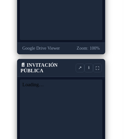
Google Drive Viewer
Zoom: 100%
📄 INVITACIÓN
⭳
↗
⛶
PÚBLICA