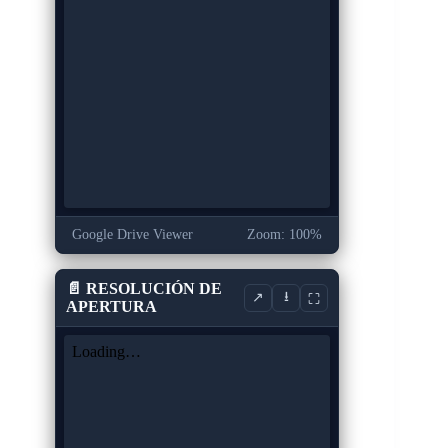
Google Drive Viewer
Zoom: 100%
📄 RESOLUCIÓN DE
⭳
↗
⛶
APERTURA