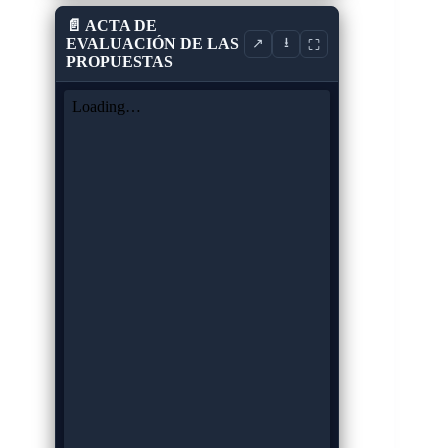
📄 ACTA DE
EVALUACIÓN DE LAS
⭳
↗
⛶
PROPUESTAS