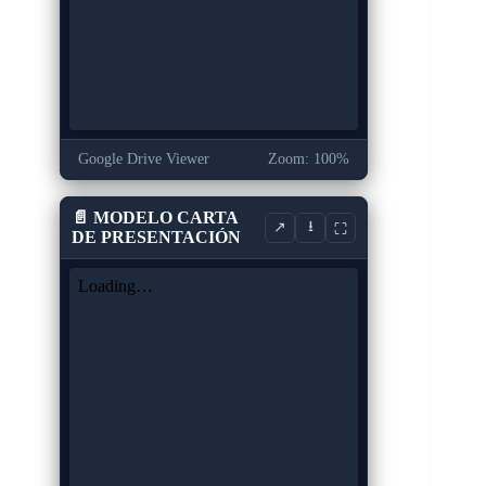
Google Drive Viewer
Zoom: 100%
📄 MODELO CARTA
⭳
↗
⛶
DE PRESENTACIÓN