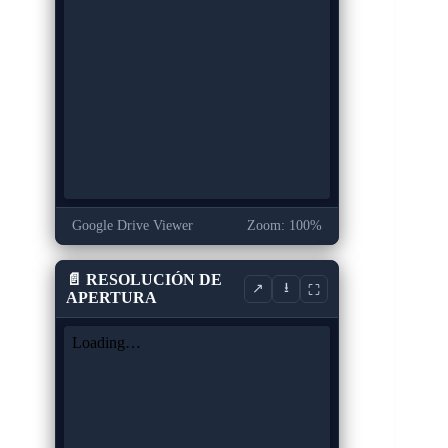
Google Drive Viewer
Zoom: 100%
📄 RESOLUCIÓN DE
⭳
↗
⛶
APERTURA