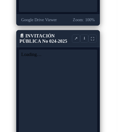
Google Drive Viewer
Zoom: 100%
📄 INVITACIÓN
⭳
↗
⛶
PÚBLICA No 024-2025