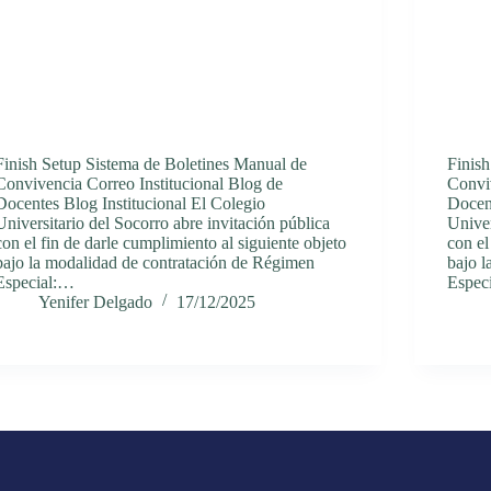
Finish Setup Sistema de Boletines Manual de
Finis
Convivencia Correo Institucional Blog de
Conviv
Docentes Blog Institucional El Colegio
Docent
Universitario del Socorro abre invitación pública
Univer
con el fin de darle cumplimiento al siguiente objeto
con el
bajo la modalidad de contratación de Régimen
bajo 
Especial:…
Espec
Yenifer Delgado
17/12/2025